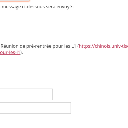
e message ci-dessous sera envoyé :
Réunion de pré-rentrée pour les L1 (
https://chinois.univ-tls
our-les-l1
).